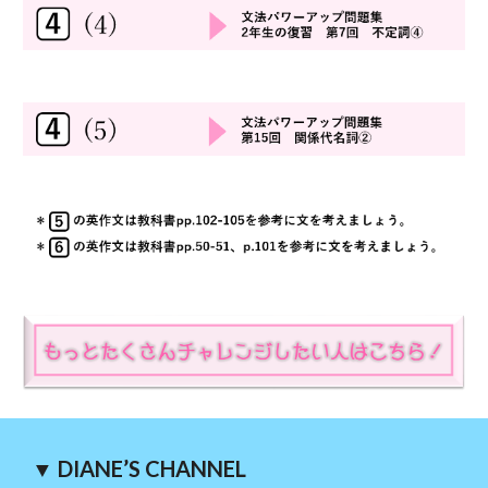
▼ DIANE’S CHANNEL